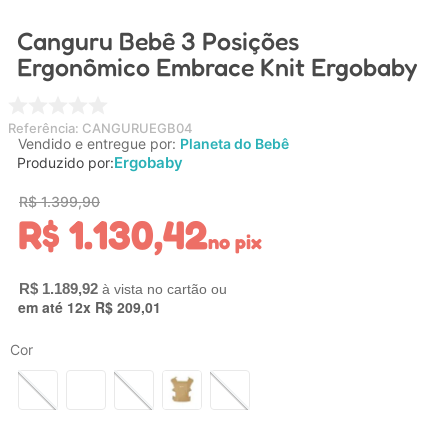
4
º
chupeta
Canguru Bebê 3 Posições
5
º
carrinho
Ergonômico Embrace Knit Ergobaby
6
º
nuk
7
º
carrinho bebe
Referência
:
CANGURUEGB04
Vendido e entregue por:
Planeta do Bebê
8
º
mamadeira
Ergobaby
Produzido por:
9
º
bolsa
R$
1
.
399
,
90
R$
1
.
130
,
42
10
º
brinquedo banho
no pix
R$
1
.
189
,
92
em até
12
x
R$
209
,
01
Cor