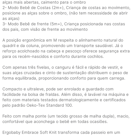
alças mais abertas, caimento para o ombro
2- Modo Bebê de Costas (2m+), Criança de costas ao movimento,
posicione as alças sobre o ombro, (não tem necessidade de abrir
as alças)
3- Modo Bebê de frente (5m+), Criança posicionada nas costas
dos pais, com visão de frente ao movimento
A posição ergonômica em M respeita o alinhamento natural do
quadril e da coluna, promovendo um transporte saudável. Já o
reforço acolchoado na cabeça e pescoço oferece segurança extra
para os recém-nascidos e conforto durante cochilos.
Com apenas três fivelas, o canguru é fácil e rápido de vestir, e
suas alças cruzadas e cinto de sustentação distribuem o peso de
forma equilibrada, proporcionando conforto para quem carrega.
Compacto e ultraleve, pode ser enrolado e guardado com
facilidade na bolsa de fraldas. Além disso, é lavável na máquina e
feito com materiais testados dermatologicamente e certificados
pelo padrão Oeko-Tex Standard 100.
Feito com malha ponte (um tecido grosso de malha dupla), macio,
confortável que aconchega o bebê em todas ocasiões.
Ergobaby Embrace Soft Knit transforma cada passeio em um