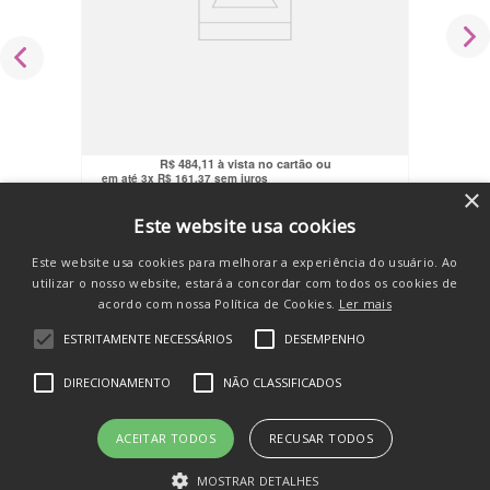
Canguru Ergonômico P/ Bebê Comfort
3 Posições 15kg Cinza Nuk
R$
459
,
90
no pix
R$
484
,
11
em até
3
x
R$
161
,
37
sem juros
×
COMPRAR
Este website usa cookies
Este website usa cookies para melhorar a experiência do usuário. Ao
utilizar o nosso website, estará a concordar com todos os cookies de
acordo com nossa Política de Cookies.
Ler mais
ESTRITAMENTE NECESSÁRIOS
DESEMPENHO
SE INSCREVA E RECEBA
DIRECIONAMENTO
NÃO CLASSIFICADOS
novidades e promos
ACEITAR TODOS
RECUSAR TODOS
MOSTRAR DETALHES