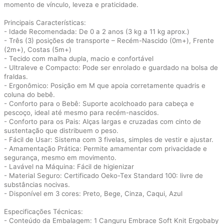
momento de vínculo, leveza e praticidade.
Principais Características:
- Idade Recomendada: De 0 a 2 anos (3 kg a 11 kg aprox.)
- Três (3) posições de transporte – Recém-Nascido (0m+), Frente
(2m+), Costas (5m+)
- Tecido com malha dupla, macio e confortável
- Ultraleve e Compacto: Pode ser enrolado e guardado na bolsa de
fraldas.
- Ergonômico: Posição em M que apoia corretamente quadris e
coluna do bebê.
- Conforto para o Bebê: Suporte acolchoado para cabeça e
pescoço, ideal até mesmo para recém-nascidos.
- Conforto para os Pais: Alças largas e cruzadas com cinto de
sustentação que distribuem o peso.
- Fácil de Usar: Sistema com 3 fivelas, simples de vestir e ajustar.
- Amamentação Prática: Permite amamentar com privacidade e
segurança, mesmo em movimento.
- Lavável na Máquina: Fácil de higienizar
- Material Seguro: Certificado Oeko-Tex Standard 100: livre de
substâncias nocivas.
- Disponível em 3 cores: Preto, Bege, Cinza, Caqui, Azul
Especificações Técnicas:
- Conteúdo da Embalagem: 1 Canguru Embrace Soft Knit Ergobaby