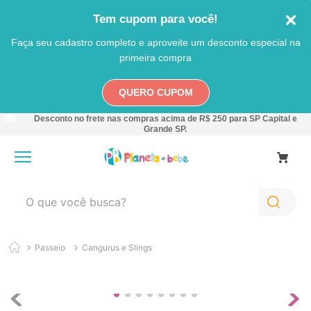
Tem cupom para você!
Faça seu cadastro completo e aproveite um desconto especial na
primeira compra
QUERO CUPOM
Desconto no frete nas compras acima de R$ 250 para SP Capital e
Grande SP.
O que você busca?
TERMOS MAIS BUSCADOS
Passeio
Cangurus e Slings
1
º
carro
2
º
banheira
3
º
pokemon