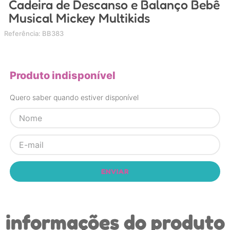
Cadeira de Descanso e Balanço Bebê
4
º
chupeta
Musical Mickey Multikids
5
º
carrinho
Referência
:
BB383
6
º
nuk
7
º
carrinho bebe
Produto indisponível
8
º
mamadeira
Quero saber quando estiver disponível
9
º
bolsa
10
º
brinquedo banho
ENVIAR
informações do produto