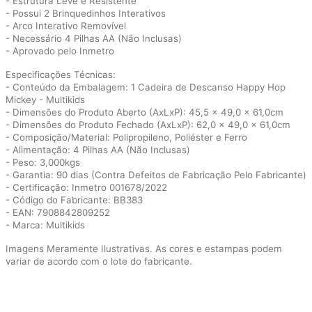
- Estrutura Leve e Resistente
- Possui 2 Brinquedinhos Interativos
- Arco Interativo Removível
- Necessário 4 Pilhas AA (Não Inclusas)
- Aprovado pelo Inmetro
Especificações Técnicas:
- Conteúdo da Embalagem: 1 Cadeira de Descanso Happy Hop
Mickey - Multikids
- Dimensões do Produto Aberto (AxLxP): 45,5 x 49,0 x 61,0cm
- Dimensões do Produto Fechado (AxLxP): 62,0 x 49,0 x 61,0cm
- Composição/Material: Polipropileno, Poliéster e Ferro
- Alimentação: 4 Pilhas AA (Não Inclusas)
- Peso: 3,000kgs
- Garantia: 90 dias (Contra Defeitos de Fabricação Pelo Fabricante)
- Certificação: Inmetro 001678/2022
- Código do Fabricante: BB383
- EAN: 7908842809252
- Marca: Multikids
Imagens Meramente Ilustrativas. As cores e estampas podem
variar de acordo com o lote do fabricante.