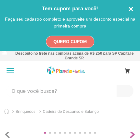
Tem cupom para você!
Faça seu cadastro completo e aproveite um desconto especial na
primeira compra
QUERO CUPOM
Desconto no frete nas compras acima de R$ 250 para SP Capital e
Grande SP.
O que você busca?
TERMOS MAIS BUSCADOS
Brinquedos
Cadeira de Descanso e Balanço
1
º
carro
2
º
banheira
3
º
pokemon