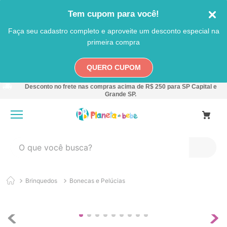
Tem cupom para você!
Faça seu cadastro completo e aproveite um desconto especial na
primeira compra
QUERO CUPOM
Desconto no frete nas compras acima de R$ 250 para SP Capital e
Grande SP.
O que você busca?
TERMOS MAIS BUSCADOS
Brinquedos
Bonecas e Pelúcias
1
º
carro
2
º
banheira
3
º
pokemon