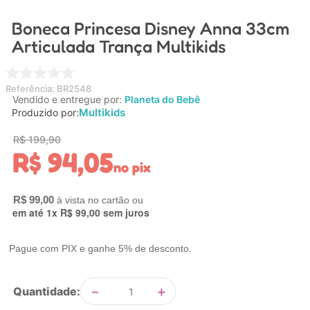
4
º
carrinho
Boneca Princesa Disney Anna 33cm
5
º
chupeta
Articulada Trança Multikids
6
º
nuk
7
º
carrinho bebe
Referência
:
BR2548
Vendido e entregue por:
Planeta do Bebê
8
º
mamadeira
Multikids
Produzido por:
9
º
brinquedo banho
R$
199
,
90
R$
94
,
05
10
º
carro eletrico
no pix
R$
99
,
00
em até
1
x
R$
99
,
00
sem juros
Pague com PIX e ganhe 5% de desconto.
－
＋
Quantidade