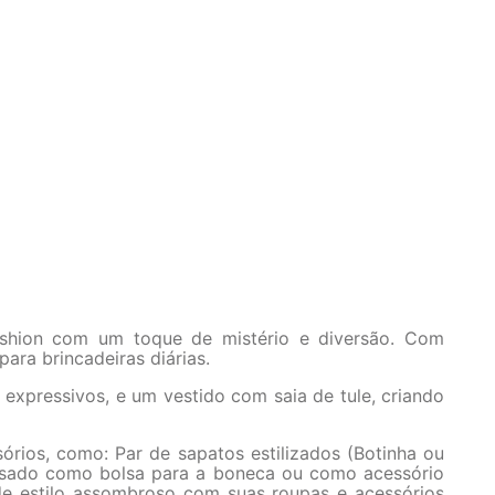
fashion com um toque de mistério e diversão. Com
ra brincadeiras diárias.​
expressivos, e um vestido com saia de tule, criando
órios, como: Par de sapatos estilizados (Botinha ou
 usado como bolsa para a boneca ou como acessório
de estilo assombroso com suas roupas e acessórios