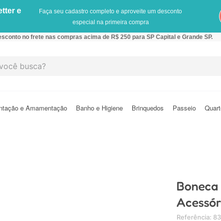
tter e
Faça seu cadastro completo e aproveite um desconto
especial na primeira compra
sconto no frete nas compras acima de R$ 250 para SP Capital e Grande SP.
cê busca?
ntação e Amamentação
Banho e Higiene
Brinquedos
Passeio
Quart
Boneca 
Acessór
Referência
:
8