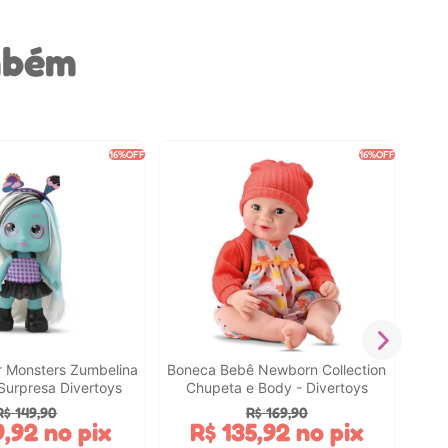
mbém
16%
OFF
16%
OFF
Bon
Men
r Monsters Zumbelina
Boneca Bebê Newborn Collection
Surpresa Divertoys
Chupeta e Body - Divertoys
R$
149
,
90
R$
169
,
90
9
,
92
no pix
R$
135
,
92
no pix