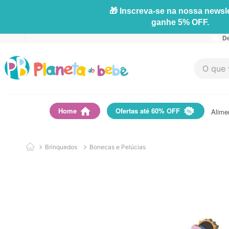
🎁 Inscreva-se na nossa newsle
ganhe 5% OFF.
De
O que vo
Home
Ofertas até 60% OFF
Alime
Brinquedos
Bonecas e Pelúcias