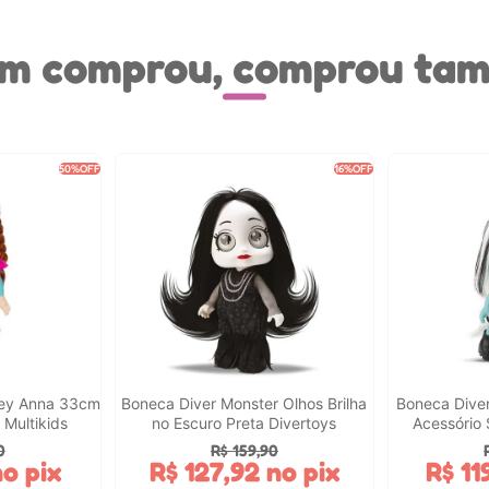
m comprou, comprou ta
50%
OFF
16%
OFF
ney Anna 33cm
Boneca Diver Monster Olhos Brilha
Boneca Dive
 Multikids
no Escuro Preta Divertoys
Acessório 
0
R$
159
,
90
o pix
R$
127
,
92
no pix
R$
11