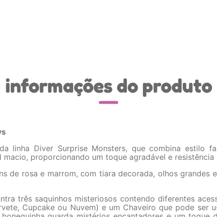
informações do produto
ys
a linha Diver Surprise Monsters, que combina estilo 
l macio, proporcionando um toque agradável e resistência pa
ns de rosa e marrom, com tiara decorada, olhos grandes e 
ra três saquinhos misteriosos contendo diferentes acess
, Sorvete, Cupcake ou Nuvem) e um Chaveiro que pode ser
a bonequinha guarda mistérios encantadores e um toque 