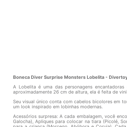
Boneca Diver Surprise Monsters Lobelita - Diverto
A Lobelita é uma das personagens encantadoras d
aproximadamente 26 cm de altura, ela é feita de vini
Seu visual único conta com cabelos bicolores em to
um look inspirado em lobinhas modernas.​
Acessórios surpresa: A cada embalagem, você encont
Galocha), Apliques para colocar na tiara (Picolé
para a criança (Morcego, Abóbora e Coruja)​. Cad