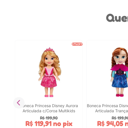
Que
16%
OFF
37%
OFF
mium
toys
Boneca Princesa Disney Aurora
Boneca Princesa Dis
x
Articulada c/Coroa Multikids
Articulada Trança
R$
199
,
90
R$
199
,
9
R$
119
,
91
no pix
R$
94
,
05
n