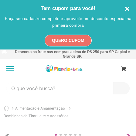
Tem cupom para você!
Faça seu cadastro completo e aproveite um desconto especial na
primeira compra
QUERO CUPOM
Desconto no frete nas compras acima de R$ 250 para SP Capital e
Grande SP.
O que você busca?
TERMOS MAIS BUSCADOS
Alimentação e Amamentação
1
º
carro
Bombinhas de Tirar Leite e Acessórios
2
º
banheira
3
º
pokemon