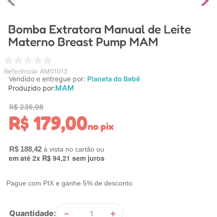
4
º
nuk
Bomba Extratora Manual de Leite
5
º
chupeta
Materno Breast Pump MAM
6
º
brinquedo banho
7
º
mamadeira
Referência
:
AM01013
8
º
carrinho
Vendido e entregue por:
Planeta do Bebê
MAM
Produzido por:
9
º
carrinho bebe
R$
235
,
98
10
º
brinquedo
R$
179
,
00
no pix
R$
188
,
42
em até
2
x
R$
94
,
21
sem juros
Pague com PIX e ganhe 5% de desconto.
－
＋
Quantidade