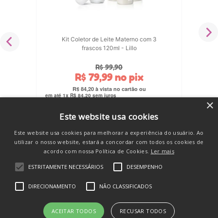
Kit Coletor de Leite Materno com 3
frascos 120ml - Lillo
R$
99
,
90
R$
79
,
99
no pix
R$
84
,
20
em até
1
x
R$
84
,
20
sem juros
×
COMPRAR
Este website usa cookies
Este website usa cookies para melhorar a experiência do usuário. Ao
utilizar o nosso website, estará a concordar com todos os cookies de
acordo com nossa Política de Cookies.
Ler mais
ESTRITAMENTE NECESSÁRIOS
DESEMPENHO
SE INSCREVA E RECEBA
DIRECIONAMENTO
NÃO CLASSIFICADOS
novidades e promos
ACEITAR TODOS
RECUSAR TODOS