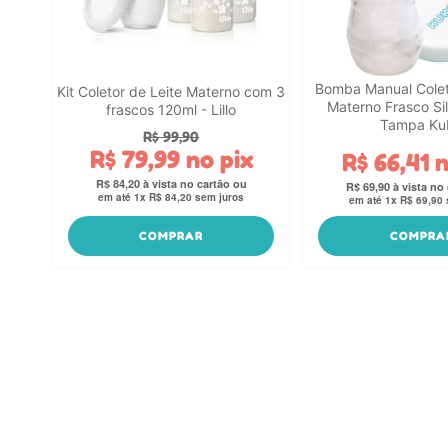
Bomba Manual Colet
Kit Coletor de Leite Materno com 3
Materno Frasco Si
frascos 120ml - Lillo
Tampa Ku
R$
99
,
90
R$
79
,
99
no pix
R$
66
,
41
n
R$
84
,
20
R$
69
,
90
em até
1
x
R$
84
,
20
sem juros
em até
1
x
R$
69
,
90
COMPRAR
COMPRA