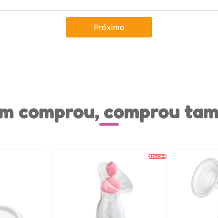
Próximo
m comprou, comprou ta
31%
OFF