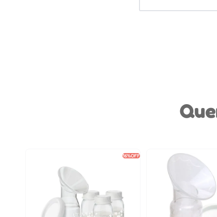
Que
16%
OFF