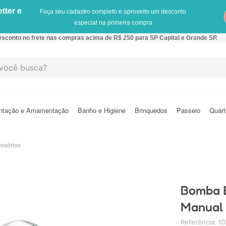
tter e
Faça seu cadastro completo e aproveite um desconto
especial na primeira compra
sconto no frete nas compras acima de R$ 250 para SP Capital e Grande SP.
cê busca?
ntação e Amamentação
Banho e Higiene
Brinquedos
Passeio
Quart
essórios
Bomba E
Manual 
Referência
:
10