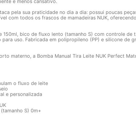
ciente e menos cansativo.
 pela sua praticidade no dia a dia: possui poucas peças,
atível com todos os frascos de mamadeiras NUK, oferecend
150ml, bico de fluxo lento (tamanho S) com controle de t
para uso. Fabricada em polipropileno (PP) e silicone de gr
forto materno, a Bomba Manual Tira Leite NUK Perfect Mat
ulam o fluxo de leite
seio
al e personalizada
NUK
o (tamanho S) 0m+