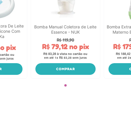
ora De Leite
Bomba Manual Coletora de Leite
Bomba Extra
licone Com
Essence - NUK
Materno 
Ka
R$
119
,
90
R$
79
,
12
no pix
R$
17
o pix
R$
83
,
28
R$
188
,
42
em até
1
x
R$
83
,
28
sem juros
em até
2
sem juros
R
COMPRAR