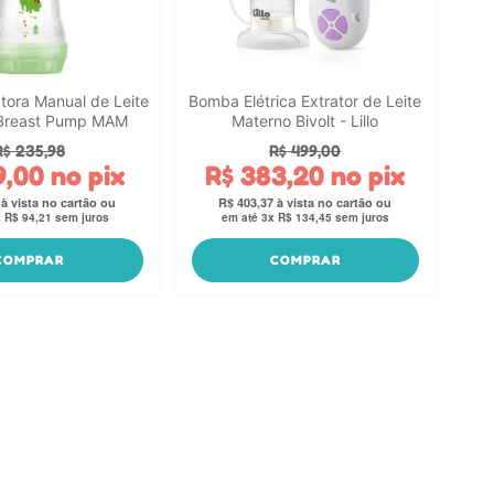
tora Manual de Leite
Bomba Elétrica Extrator de Leite
Breast Pump MAM
Materno Bivolt - Lillo
R$
235
,
98
R$
499
,
00
9
,
00
no pix
R$
383
,
20
no pix
R$
403
,
37
x
R$
94
,
21
sem juros
em até
3
x
R$
134
,
45
sem juros
COMPRAR
COMPRAR