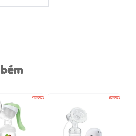
mbém
20%
OFF
19%
OFF