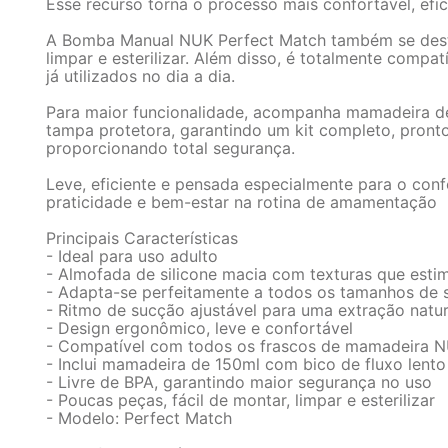
Esse recurso torna o processo mais confortável, efi
A Bomba Manual NUK Perfect Match também se destaca
limpar e esterilizar. Além disso, é totalmente comp
já utilizados no dia a dia.
Para maior funcionalidade, acompanha mamadeira de 
tampa protetora, garantindo um kit completo, pronto 
proporcionando total segurança.
Leve, eficiente e pensada especialmente para o con
praticidade e bem-estar na rotina de amamentação
Principais Características
- Ideal para uso adulto
- Almofada de silicone macia com texturas que estim
- Adapta-se perfeitamente a todos os tamanhos de 
- Ritmo de sucção ajustável para uma extração natur
- Design ergonômico, leve e confortável
- Compatível com todos os frascos de mamadeira 
- Inclui mamadeira de 150ml com bico de fluxo lent
- Livre de BPA, garantindo maior segurança no uso
- Poucas peças, fácil de montar, limpar e esterilizar
- Modelo: Perfect Match