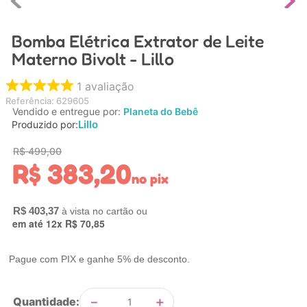
4
º
carrinho
Bomba Elétrica Extrator de Leite
5
º
chupeta
Materno Bivolt - Lillo
6
º
nuk
7
º
carrinho bebe
1
avaliação
Referência
:
629605
8
º
mamadeira
Vendido e entregue por:
Planeta do Bebê
Lillo
Produzido por:
9
º
brinquedo banho
R$
499
,
00
10
º
carro eletrico
R$
383
,
20
no pix
R$
403
,
37
em até
12
x
R$
70
,
85
Pague com PIX e ganhe 5% de desconto.
－
＋
Quantidade