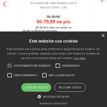
Kit Coletor de Leite Materno com 3
frascos 120ml - Lillo
R$
99
,
90
R$
79
,
99
no pix
R$
84
,
20
em até
1
x
R$
84
,
20
sem juros
×
COMPRAR
Este website usa cookies
Este website usa cookies para melhorar a experiência do usuário. Ao
utilizar o nosso website, estará a concordar com todos os cookies de
acordo com nossa Política de Cookies.
Ler mais
ESTRITAMENTE NECESSÁRIOS
DESEMPENHO
SE INSCREVA E RECEBA
DIRECIONAMENTO
NÃO CLASSIFICADOS
novidades e promos
ACEITAR TODOS
RECUSAR TODOS
MOSTRAR DETALHES
POWERED BY COOKIE-SCRIPT