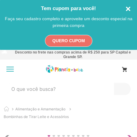
Tem cupom para você!
Faça seu cadastro completo e aproveite um desconto especial na
primeira compra
QUERO CUPOM
Desconto no frete nas compras acima de R$ 250 para SP Capital e
Grande SP.
O que você busca?
TERMOS MAIS BUSCADOS
Alimentação e Amamentação
1
º
carro
Bombinhas de Tirar Leite e Acessórios
2
º
banheira
3
º
pokemon