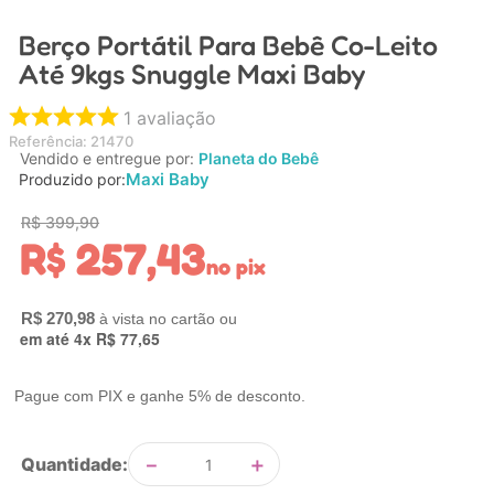
4
º
carrinho
Berço Portátil Para Bebê Co-Leito
5
º
chupeta
Até 9kgs Snuggle Maxi Baby
6
º
nuk
1
avaliação
7
º
carrinho bebe
Referência
:
21470
Vendido e entregue por:
Planeta do Bebê
8
º
mamadeira
Maxi Baby
Produzido por:
9
º
brinquedo banho
R$
399
,
90
R$
257
,
43
10
º
brinquedo
no pix
R$
270
,
98
em até
4
x
R$
77
,
65
Pague com PIX e ganhe 5% de desconto.
－
＋
Quantidade