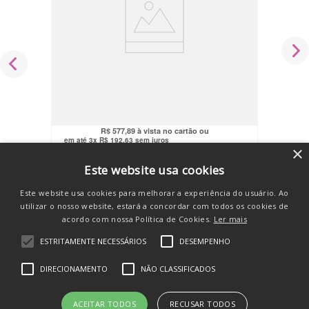
Berço Moisés Portátil Com Balanço
Comfy 9kgs Cinza - MaxiBaby
R$
789
,
90
R$
549
,
00
no pix
R$
577
,
89
em até
3
x
R$
192
,
63
sem juros
×
COMPRAR
Este website usa cookies
Este website usa cookies para melhorar a experiência do usuário. Ao
utilizar o nosso website, estará a concordar com todos os cookies de
acordo com nossa Política de Cookies.
Ler mais
ESTRITAMENTE NECESSÁRIOS
DESEMPENHO
SE INSCREVA E RECEBA
DIRECIONAMENTO
NÃO CLASSIFICADOS
novidades e promos
ACEITAR TODOS
RECUSAR TODOS