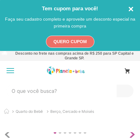
Tem cupom para você!
Faça seu cadastro completo e aproveite um desconto especial na
primeira compra
QUERO CUPOM
Desconto no frete nas compras acima de R$ 250 para SP Capital e
Grande SP.
O que você busca?
TERMOS MAIS BUSCADOS
Quarto do Bebê
Berço, Cercado e Moisés
1
º
carro
2
º
banheira
3
º
pokemon