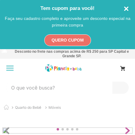
Tem cupom para você!
Faça seu cadastro completo e aproveite um desconto especial na
primeira compra
QUERO CUPOM
Desconto no frete nas compras acima de R$ 250 para SP Capital e
Grande SP.
O que você busca?
TERMOS MAIS BUSCADOS
Quarto do Bebê
Móveis
1
º
carro
2
º
banheira
3
º
pokemon