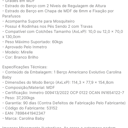
- Grades em MDF
- Estrado do Berço com 2 Níveis de Regulagem de Altura
- Estrado do Berço em Chapa de MDF de 6mm e Fixação por
Parafusos
- Acompanha Suporte para Mosquiteiro
- Possui 4 Rodinhas nos Pés Sendo 2 com Travas
- Compatível com Colchões Tamanho (AxLxP): 10,0 ou 12,0 x 70,0
x 130,0cm
- Peso Máximo Suportado: 60kgs
- Aprovado Pelo Inmetro
- Modelo: Mirelle
- Cor: Branco Brilho
Especificações Técnicas:
- Conteúdo da Embalagem: 1 Berço Americano Evolutivo Carolina
Baby
- Dimensões do Modo Berço (AxLxP): 114,3 x 77,9 x 154,8cm
- Composição/Material: MDF
- Certificação: Inmetro 009413/2022 OCP 0122 OCAN IN1654122-7
- Peso: 37,200kgs
- Garantia: 90 dias (Contra Defeitos de Fabricação Pelo Fabricante)
- Código do Fabricante: 53152
- EAN: 7898441942347
- Marca: Carolina Baby