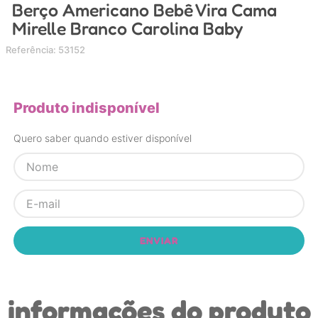
Berço Americano Bebê Vira Cama
4
º
chupeta
Mirelle Branco Carolina Baby
5
º
carrinho
Referência
:
53152
6
º
nuk
7
º
carrinho bebe
Produto indisponível
8
º
mamadeira
9
º
bolsa
Quero saber quando estiver disponível
10
º
brinquedo banho
ENVIAR
informações do produto