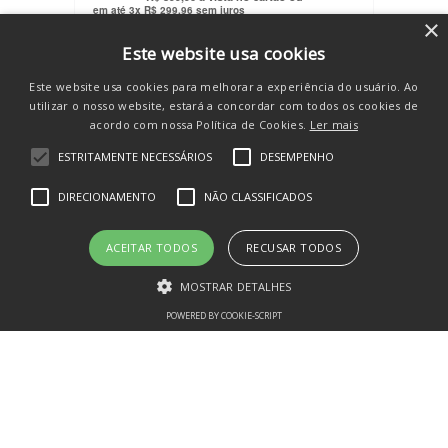
em até
3
x
R$
299
,
96
sem juros
×
COMPRAR
Este website usa cookies
Este website usa cookies para melhorar a experiência do usuário. Ao
utilizar o nosso website, estará a concordar com todos os cookies de
acordo com nossa Política de Cookies.
Ler mais
ESTRITAMENTE NECESSÁRIOS
DESEMPENHO
SE INSCREVA E RECEBA
DIRECIONAMENTO
NÃO CLASSIFICADOS
novidades e promos
ACEITAR TODOS
RECUSAR TODOS
MOSTRAR DETALHES
POWERED BY COOKIE-SCRIPT
Estritamente necessários
Desempenho
Direcionamento
CADASTRAR
Não classificados
Os cookies estritamente necessários permitem a funcionalidade central
do website, como login de usuário e gestão da conta. O site não pode