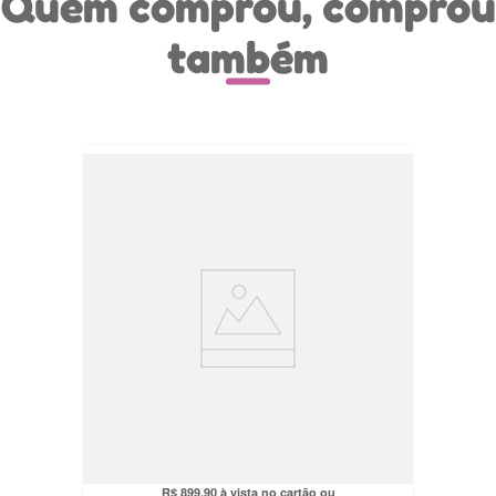
Quem comprou, comprou
também
Guarda Roupa Infantil Roupeiro Bebê
Eloá Br Carolina Baby
R$
854
,
91
no pix
R$
899
,
90