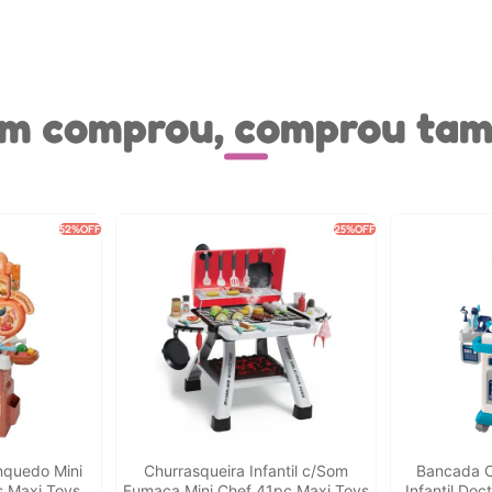
m comprou, comprou ta
52%
OFF
25%
OFF
inquedo Mini
Churrasqueira Infantil c/Som
Bancada C
 Maxi Toys
Fumaça Mini Chef 41pç Maxi Toys
Infantil Do