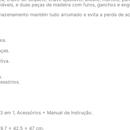
iáveis, e duas peças de madeira com furos, ganchos e eng
rmazenamento mantém tudo arrumado e evita a perda de ace
xa.
nças.
tiva.
.
essórios.
 em 1, Acessórios + Manual de Instrução.
9,7 x 42,5 x 47 cm.