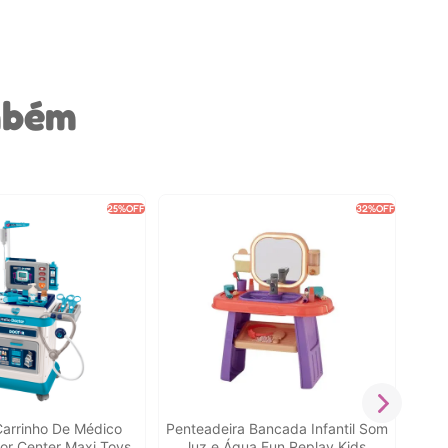
mbém
25%
OFF
32%
OFF
Ban
arrinho De Médico
Penteadeira Bancada Infantil Som
ctor Center Maxi Toys
luz e Água Fun Replay Kids