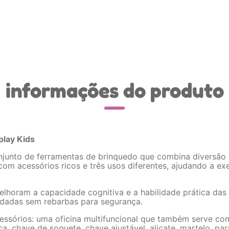
informações do produto
play Kids
junto de ferramentas de brinquedo que combina diversão 
om acessórios ricos e três usos diferentes, ajudando a exe
melhoram a capacidade cognitiva e a habilidade prática da
ndadas sem rebarbas para segurança.
cessórios: uma oficina multifuncional que também serve co
ca, chave de soquete, chave ajustável, alicate, martelo, p