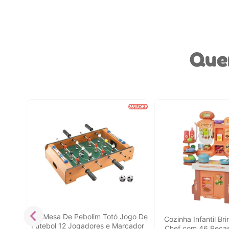
Que
5%
OFF
26%
OFF
edo
Kids
Mini Mesa De Pebolim Totó Jogo De
Cozinha Infantil Br
Futebol 12 Jogadores e Marcador
Chef com 46 Peças