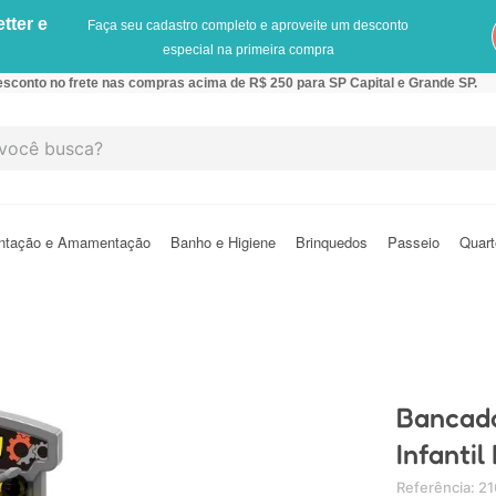
tter e
Faça seu cadastro completo e aproveite um desconto
especial na primeira compra
sconto no frete nas compras acima de R$ 250 para SP Capital e Grande SP.
cê busca?
ntação e Amamentação
Banho e Higiene
Brinquedos
Passeio
Quart
Bancada
Infantil
Referência
:
21