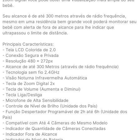
bebê.
Seu alcance é de até 300 metros através de rádio frequência,
mesmo em uma residência bem grande você poderá monitorar seu
bebê com alerta de fora de alcance para lhe indicar que
ultrapassou o limite de distância.
Principais Características:
-
Tela LCD Colorida de 2.0
- Conexão Segura e Privada
- Resolução 480 x 272px
- Alcance de até 300 Metros (através de rádio frequência)
- Tecnologia sem fio 2.4GHz
- Visão Noturna Infravermelha Automática
- Tecla de Zoom Digital 2x
- Tecla de Volume (Aumenta e Diminui)
- Tecla Liga/Desliga
- Microfone de Alta Sensibilidade
- Controle de Nível de Brilho (Unidade dos Pais)
- Função Despertador Programável de 2h até 6h (Unidade dos
Pais)
- Compatível com Até 4 Câmeras do Mesmo Modelo
- Indicador de Quantidade de Câmeras Conectadas
- Indicador Fora de Alcance
- Indicador de Nível de Bateria