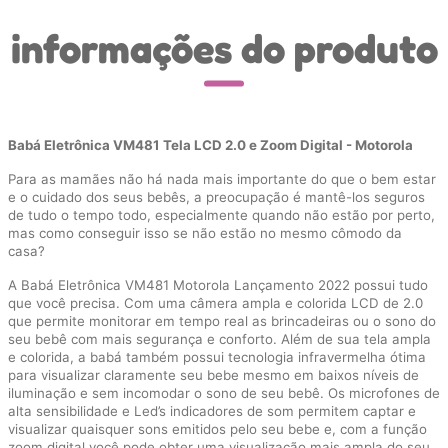
informações do produto
Babá Eletrônica VM481 Tela LCD 2.0 e Zoom Digital - Motorola
Para as mamães não há nada mais importante do que o bem estar
e o cuidado dos seus bebês, a preocupação é mantê-los seguros
de tudo o tempo todo, especialmente quando não estão por perto,
mas como conseguir isso se não estão no mesmo cômodo da
casa?
A Babá Eletrônica VM481 Motorola Lançamento 2022 possui tudo
que você precisa. Com uma câmera ampla e colorida LCD de 2.0
que permite monitorar em tempo real as brincadeiras ou o sono do
seu bebê com mais segurança e conforto. Além de sua tela ampla
e colorida, a babá também possui tecnologia infravermelha ótima
para visualizar claramente seu bebe mesmo em baixos níveis de
iluminação e sem incomodar o sono de seu bebê. Os microfones de
alta sensibilidade e Led’s indicadores de som permitem captar e
visualizar quaisquer sons emitidos pelo seu bebe e, com a função
zoom digital você pode obter uma visualização mais ampla do seu