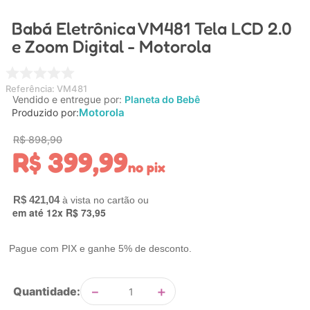
4
º
chupeta
Babá Eletrônica VM481 Tela LCD 2.0
5
º
carrinho
e Zoom Digital - Motorola
6
º
nuk
7
º
carrinho bebe
Referência
:
VM481
Vendido e entregue por:
Planeta do Bebê
8
º
mamadeira
Motorola
Produzido por:
9
º
bolsa
R$
898
,
90
R$
399
,
99
10
º
brinquedo banho
no pix
R$
421
,
04
em até
12
x
R$
73
,
95
Pague com PIX e ganhe 5% de desconto.
－
＋
Quantidade