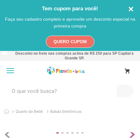
Tem cupom para você!
Faça seu cadastro completo e aproveite um desconto especial na
primeira compra
QUERO CUPOM
Desconto no frete nas compras acima de R$ 250 para SP Capital e
Grande SP.
O que você busca?
TERMOS MAIS BUSCADOS
Quarto do Bebê
Babás Eletrônicas
1
º
carro
2
º
banheira
3
º
pokemon