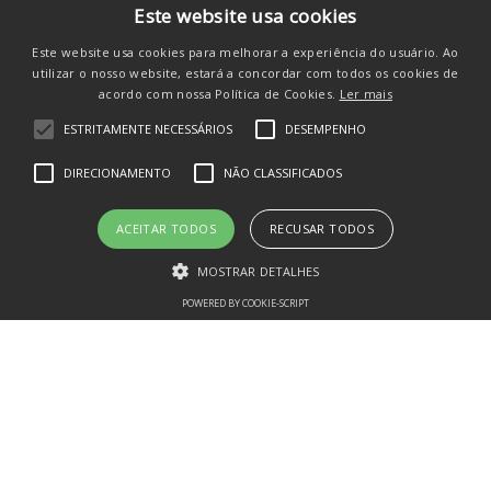
COMPRAR
Este website usa cookies
Este website usa cookies para melhorar a experiência do usuário. Ao
utilizar o nosso website, estará a concordar com todos os cookies de
acordo com nossa Política de Cookies.
Ler mais
ESTRITAMENTE NECESSÁRIOS
DESEMPENHO
SE INSCREVA E RECEBA
DIRECIONAMENTO
NÃO CLASSIFICADOS
novidades e promos
ACEITAR TODOS
RECUSAR TODOS
MOSTRAR DETALHES
POWERED BY COOKIE-SCRIPT
Estritamente necessários
Desempenho
Direcionamento
CADASTRAR
Não classificados
Os cookies estritamente necessários permitem a funcionalidade central
do website, como login de usuário e gestão da conta. O site não pode
ser utilizado corretamente sem os cookies estritamente necessários.
Institucional
+