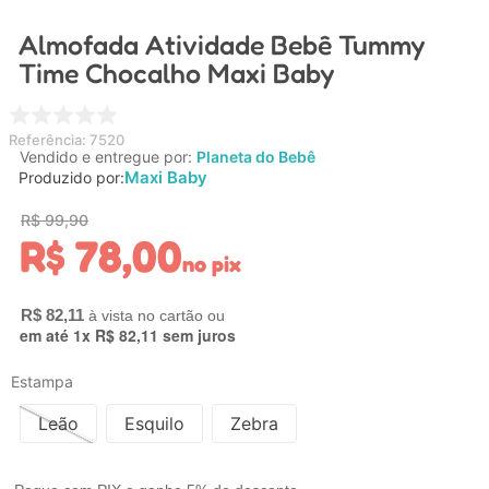
4
º
chupeta
Almofada Atividade Bebê Tummy
5
º
carrinho
Time Chocalho Maxi Baby
6
º
nuk
7
º
carrinho bebe
Referência
:
7520
Vendido e entregue por:
Planeta do Bebê
8
º
mamadeira
Maxi Baby
Produzido por:
9
º
brinquedo banho
R$
99
,
90
R$
78
,
00
10
º
bolsa
no pix
R$
82
,
11
em até
1
x
R$
82
,
11
sem juros
Estampa
Leão
Esquilo
Zebra