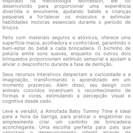
Inspirado na metodologia Montessori, ele foi
desenvolvido para proporcionar uma experiência
divertida e envolvente, ajudando bebês e crianças
pequenas a fortalecer os músculos e estimular
habilidades motoras essenciais durante o período de
bruços.
Feito com materiais seguros e atóxicos, oferece uma
superfície macia, acolhedora e confortável, garantindo o
bem-estar do bebê a cada brincadeira. O bichinho de
pelúcia emite sons suaves, enquanto os outros dois
brinquedos proporcionam estímulo sensorial e ajudam a
aliviar o desconforto durante a fase de dentição.
Seus recursos interativos despertam a curiosidade e a
imaginação, transformando o aprendizado em um
momento prazeroso. Além disso, seu design com
animais coloridos incentivam o reconhecimento de
formas e cores, estimulando a percepção visual e
cognitiva desde cedo.
Leve e versátil, a Almofada Baby Tummy Time é ideal
para a hora da barriga, para praticar o engatinhar ou
simplesmente criar um cantinho de brincadeira
aconchegante. Uma escolha perfeita para pais que
valorizam o desenvolvimento infantil através da