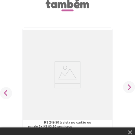
também
Mini Máquina De Pegar Bichinhos
Infantil Garra Som e Luz Happy Time
Maxi Toys
R$
237
,
41
no pix
R$
249
,
90
em até
3
x
R$
83
,
30
sem juros
×