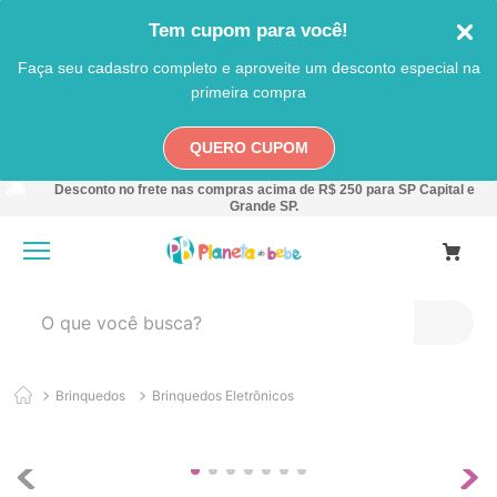
Tem cupom para você!
Faça seu cadastro completo e aproveite um desconto especial na
primeira compra
QUERO CUPOM
Desconto no frete nas compras acima de R$ 250 para SP Capital e
Grande SP.
O que você busca?
TERMOS MAIS BUSCADOS
Brinquedos
Brinquedos Eletrônicos
1
º
carro
2
º
banheira
3
º
pokemon