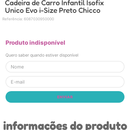
Cadeira de Carro Infantil Isofix
4
º
carrinho
Unico Evo i-Size Preto Chicco
5
º
chupeta
Referência
:
6087030950000
6
º
nuk
7
º
carrinho bebe
Produto indisponível
8
º
mamadeira
Quero saber quando estiver disponível
9
º
brinquedo banho
10
º
carro eletrico
ENVIAR
informações do produto