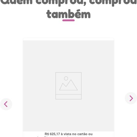
também
Cadeira Carro Infantil Reclinável 4
Posições 0-36kg Elite Patrulha Canina
Maxi Baby
R$
799
,
90
R$
593
,
91
no pix
R$
625
,
17