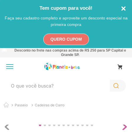
Tem cupom para você!
Faça seu cadastro completo e aproveite um desconto especial na
primeira compra
QUERO CUPOM
Desconto no frete nas compras acima de R$ 250 para SP Capital e
Grande SP.
O que você busca?
TERMOS MAIS BUSCADOS
Passeio
Cadeiras de Carro
1
º
carro
2
º
banheira
3
º
pokemon