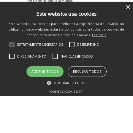
em até
3
x
R$
208
,
39
sem juros
×
COMPRAR
Este website usa cookies
Este website usa cookies para melhorar a experiência do usuário. Ao
utilizar o nosso website, estará a concordar com todos os cookies de
acordo com nossa Política de Cookies.
Ler mais
ESTRITAMENTE NECESSÁRIOS
DESEMPENHO
SE INSCREVA E RECEBA
DIRECIONAMENTO
NÃO CLASSIFICADOS
novidades e promos
ACEITAR TODOS
RECUSAR TODOS
MOSTRAR DETALHES
POWERED BY COOKIE-SCRIPT
Estritamente necessários
Desempenho
Direcionamento
CADASTRAR
Não classificados
Os cookies estritamente necessários permitem a funcionalidade central
do website, como login de usuário e gestão da conta. O site não pode