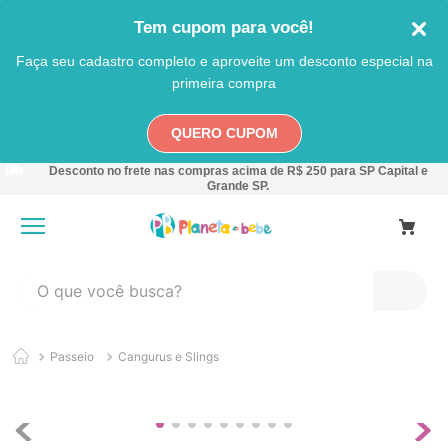
Tem cupom para você!
Faça seu cadastro completo e aproveite um desconto especial na
primeira compra
QUERO CUPOM
Desconto no frete nas compras acima de R$ 250 para SP Capital e
Grande SP.
O que você busca?
TERMOS MAIS BUSCADOS
Passeio
Cangurus e Slings
1
º
carro
2
º
banheira
3
º
pokemon