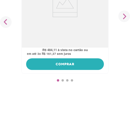
Canguru Ergonômico P/ Bebê Comfort
3 Posições 15kg Cinza Nuk
R$
459
,
90
no pix
R$
484
,
11
em até
3
x
R$
161
,
37
sem juros
COMPRAR