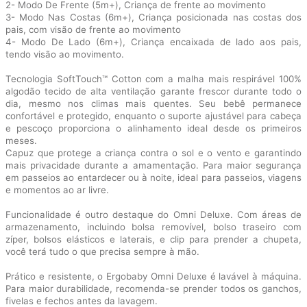
2- Modo De Frente (5m+), Criança de frente ao movimento
3- Modo Nas Costas (6m+), Criança posicionada nas costas dos
pais, com visão de frente ao movimento
4- Modo De Lado (6m+), Criança encaixada de lado aos pais,
tendo visão ao movimento.
Tecnologia SoftTouch™ Cotton com a malha mais respirável 100%
algodão tecido de alta ventilação garante frescor durante todo o
dia, mesmo nos climas mais quentes. Seu bebê permanece
confortável e protegido, enquanto o suporte ajustável para cabeça
e pescoço proporciona o alinhamento ideal desde os primeiros
meses.
Capuz que protege a criança contra o sol e o vento e garantindo
mais privacidade durante a amamentação. Para maior segurança
em passeios ao entardecer ou à noite, ideal para passeios, viagens
e momentos ao ar livre.
Funcionalidade é outro destaque do Omni Deluxe. Com áreas de
armazenamento, incluindo bolsa removível, bolso traseiro com
zíper, bolsos elásticos e laterais, e clip para prender a chupeta,
você terá tudo o que precisa sempre à mão.
Prático e resistente, o Ergobaby Omni Deluxe é lavável à máquina.
Para maior durabilidade, recomenda-se prender todos os ganchos,
fivelas e fechos antes da lavagem.