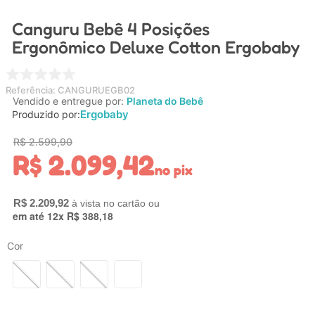
4
º
nuk
Canguru Bebê 4 Posições
5
º
chupeta
Ergonômico Deluxe Cotton Ergobaby
6
º
brinquedo banho
7
º
mamadeira
Referência
:
CANGURUEGB02
Vendido e entregue por:
Planeta do Bebê
8
º
carrinho
Ergobaby
Produzido por:
9
º
carrinho bebe
R$
2
.
599
,
90
R$
2
.
099
,
42
10
º
brinquedo
no pix
R$
2
.
209
,
92
em até
12
x
R$
388
,
18
Cor