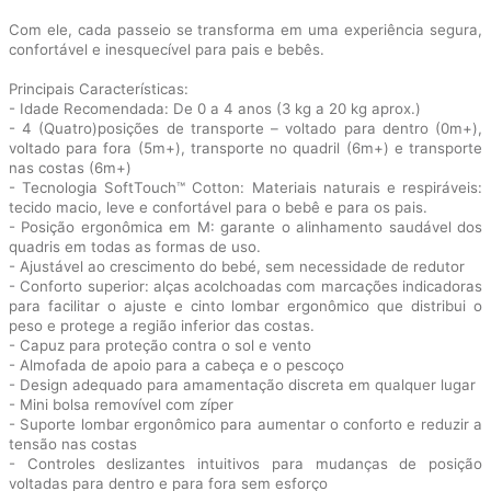
Com ele, cada passeio se transforma em uma experiência segura,
confortável e inesquecível para pais e bebês.
Principais Características:
- Idade Recomendada: De 0 a 4 anos (3 kg a 20 kg aprox.)
- 4 (Quatro)posições de transporte – voltado para dentro (0m+),
voltado para fora (5m+), transporte no quadril (6m+) e transporte
nas costas (6m+)
- Tecnologia SoftTouch™ Cotton: Materiais naturais e respiráveis:
tecido macio, leve e confortável para o bebê e para os pais.
- Posição ergonômica em M: garante o alinhamento saudável dos
quadris em todas as formas de uso.
- Ajustável ao crescimento do bebé, sem necessidade de redutor
- Conforto superior: alças acolchoadas com marcações indicadoras
para facilitar o ajuste e cinto lombar ergonômico que distribui o
peso e protege a região inferior das costas.
- Capuz para proteção contra o sol e vento
- Almofada de apoio para a cabeça e o pescoço
- Design adequado para amamentação discreta em qualquer lugar
- Mini bolsa removível com zíper
- Suporte lombar ergonômico para aumentar o conforto e reduzir a
tensão nas costas
- Controles deslizantes intuitivos para mudanças de posição
voltadas para dentro e para fora sem esforço