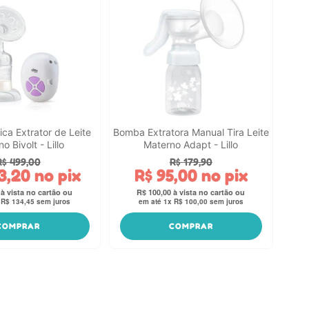
ca Extrator de Leite
Bomba Extratora Manual Tira Leite
o Bivolt - Lillo
Materno Adapt - Lillo
R$
499
,
00
R$
179
,
90
3
,
20
no pix
R$
95
,
00
no pix
R$
100
,
00
x
R$
134
,
45
sem juros
em até
1
x
R$
100
,
00
sem juros
COMPRAR
COMPRAR