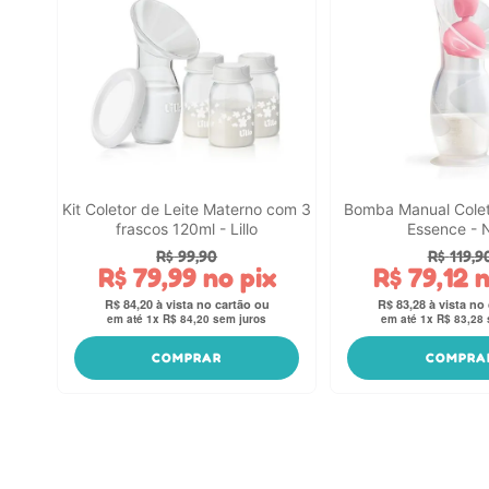
Kit Coletor de Leite Materno com 3
Bomba Manual Colet
frascos 120ml - Lillo
Essence - 
R$
99
,
90
R$
119
,
9
R$
79
,
99
no pix
R$
79
,
12
n
R$
84
,
20
R$
83
,
28
em até
1
x
R$
84
,
20
sem juros
em até
1
x
R$
83
,
28
COMPRAR
COMPRA