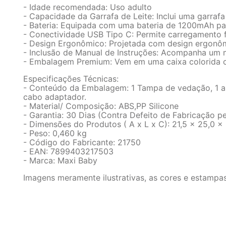
- Idade recomendada: Uso adulto
- Capacidade da Garrafa de Leite: Inclui uma garraf
- Bateria: Equipada com uma bateria de 1200mAh pa
- Conectividade USB Tipo C: Permite carregamento f
- Design Ergonômico: Projetada com design ergonôm
- Inclusão de Manual de Instruções: Acompanha um 
- Embalagem Premium: Vem em uma caixa colorida com
Especificações Técnicas:
- Conteúdo da Embalagem: 1 Tampa de vedação, 1 alm
cabo adaptador.
- Material/ Composição: ABS,PP Silicone
- Garantia: 30 Dias (Contra Defeito de Fabricação pe
- Dimensões do Produtos ( A x L x C): 21,5 x 25,0 x
- Peso: 0,460 kg
- Código do Fabricante: 21750
- EAN: 7899403217503
- Marca: Maxi Baby
Imagens meramente ilustrativas, as cores e estampa