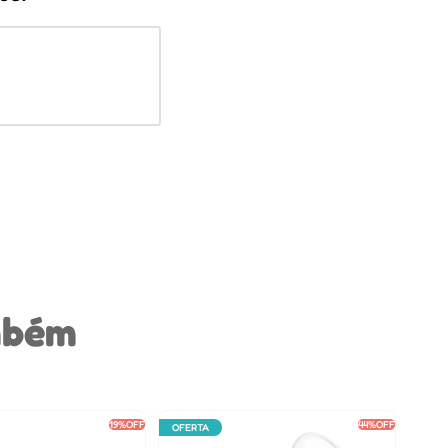
mbém
19%
OFF
44%
OFF
OFERTA