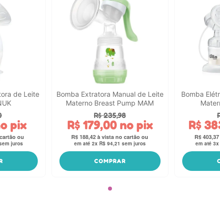
ora de Leite
Bomba Extratora Manual de Leite
Bomba Elétri
NUK
Materno Breast Pump MAM
Matern
0
R$
235
,
98
o pix
R$
179
,
00
no pix
R$
38
R$
188
,
42
R$
403
,
37
sem juros
em até
2
x
R$
94
,
21
sem juros
em até
3
R
COMPRAR