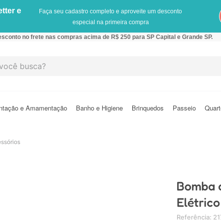
tter e
Faça seu cadastro completo e aproveite um desconto
especial na primeira compra
sconto no frete nas compras acima de R$ 250 para SP Capital e Grande SP.
cê busca?
ntação e Amamentação
Banho e Higiene
Brinquedos
Passeio
Quart
essórios
Bomba d
Elétric
Referência
:
21