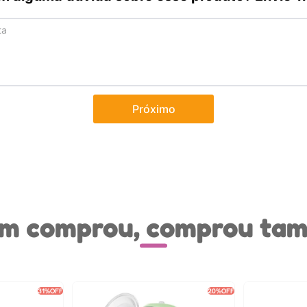
Próximo
m comprou, comprou ta
31%
OFF
20%
OFF