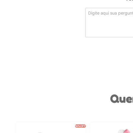
Que
16%
OFF