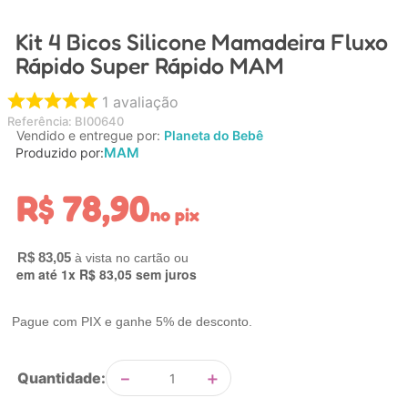
9
º
brinquedo banho
Kit 4 Bicos Silicone Mamadeira Fluxo
Rápido Super Rápido MAM
10
º
carro eletrico
1
avaliação
Referência
:
BI00640
Vendido e entregue por:
Planeta do Bebê
MAM
Produzido por:
R$
78
,
90
no pix
R$
83
,
05
em até
1
x
R$
83
,
05
sem juros
Pague com PIX e ganhe 5% de desconto.
－
＋
Quantidade