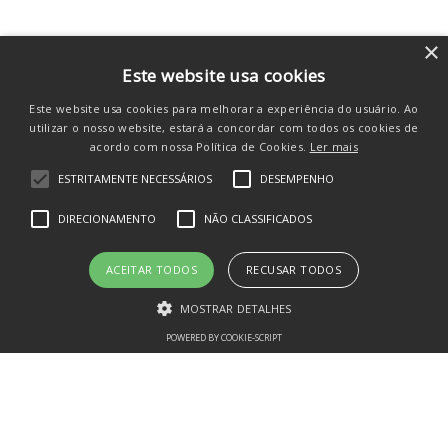
×
Quem comprou, comprou
Este website usa cookies
Este website usa cookies para melhorar a experiência do usuário. Ao
também
utilizar o nosso website, estará a concordar com todos os cookies de
acordo com nossa Política de Cookies.
Ler mais
ESTRITAMENTE NECESSÁRIOS
DESEMPENHO
DIRECIONAMENTO
NÃO CLASSIFICADOS
ACEITAR TODOS
RECUSAR TODOS
MOSTRAR DETALHES
POWERED BY COOKIE-SCRIPT
Estritamente necessários
Desempenho
Direcionamento
Não classificados
Kit 2 Mamadeiras Smart Flow Essence
270ml Neutral - NUK