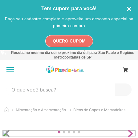
Tem cupom para você!
Faça seu cadastro completo e aproveite um desconto especial na
primeira compra
QUERO CUPOM
TERMOS MAIS BUSCADOS
Receba no mesmo dia ou no proximo dia útil para São Paulo e Regiões
Metropolitanas de SP
1
º
carro
2
º
banheira
3
º
pokemon
O que você busca?
4
º
carrinho
5
º
chupeta
Alimentação e Amamentação
Bicos de Copos e Mamadeiras
6
º
nuk
7
º
carrinho bebe
8
º
mamadeira