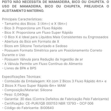
PEITO NÃO NECESSITA DE MAMADEIRA, BICO OU CHUPETA. O
USO DE MAMADEIRA, BICO OU CHUPETA, PREJUDICA O
ALEITAMENTO MATERNO.
Principais Características:
- Tamanho dos Bicos: 3 (4m+) e X (6m+)
- Bico 3: Proporciona um Fluxo Rápido
- Bico X: Proporciona um Fluxo Super Rápido
- O Bico X é Ideal para Líquidos Mais Consistentes ou Engrossados
- Abertura do Bico em Formato de X
- Bicos em Silicone Texturizado e Sedoso
- Possuem Formato Simétrico para um Posicionamento Correto
Durante o Uso
- Possuem Válvula para Redução da Ingestão de ar
- A Válvula Permite um Fluxo Contínuo do Alimento
- Livres de BPA e BPS
Especificações Técnicas:
- Conteúdo da Embalagem: Kit com 2 Bicos 3 Fluxo Rápido 4m+ e
2 Bicos X Fluxo Super Rápido 6m+ MAM
- Composição/Material: Silicone
- Peso: 0,040kgs
- Garantia: 30 dias (Contra Defeitos de Fabricação Pelo Fabricante)
- Certificação: CE-PUR/IQB 000153 NBR 13793 – OCP 006
- Código do Fabricante: BI00640