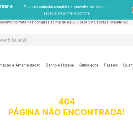
tter e
Faça seu cadastro completo e aproveite um desconto
especial na primeira compra
sconto no frete nas compras acima de R$ 250 para SP Capital e Grande SP.
cê busca?
ntação e Amamentação
Banho e Higiene
Brinquedos
Passeio
Quart
404
PÁGINA NÃO ENCONTRADA!