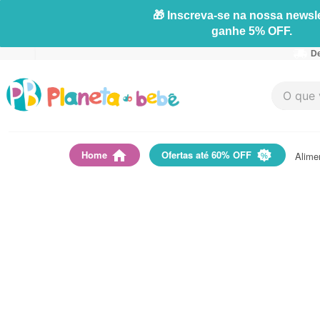
🎁 Inscreva-se na nossa newsle
ganhe 5% OFF.
De
O que vo
Home
Ofertas até 60% OFF
Alime