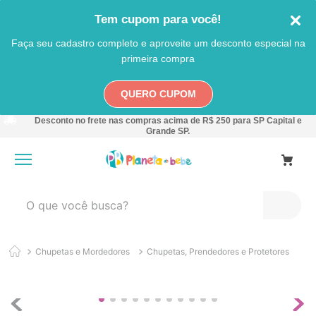
Tem cupom para você!
Faça seu cadastro completo e aproveite um desconto especial na
primeira compra
QUERO CUPOM
Desconto no frete nas compras acima de R$ 250 para SP Capital e
Grande SP.
O que você busca?
TERMOS MAIS BUSCADOS
Chupetas e Mordedores
Chupetas, Prendedores e Protetores
1
º
carro
2
º
banheira
3
º
pokemon