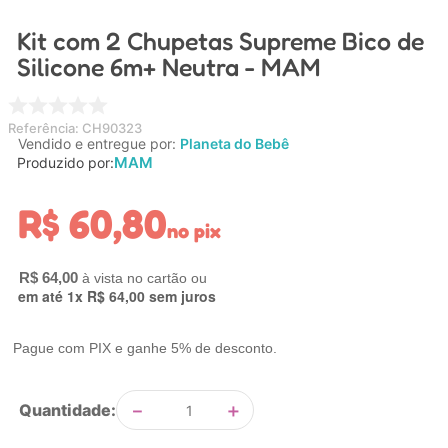
4
º
chupeta
Kit com 2 Chupetas Supreme Bico de
5
º
carrinho
Silicone 6m+ Neutra - MAM
6
º
nuk
7
º
carrinho bebe
Referência
:
CH90323
Vendido e entregue por:
Planeta do Bebê
8
º
mamadeira
MAM
Produzido por:
9
º
bolsa
R$
60
,
80
no pix
10
º
brinquedo banho
R$
64
,
00
em até
1
x
R$
64
,
00
sem juros
Pague com PIX e ganhe 5% de desconto.
－
＋
Quantidade