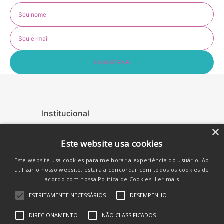
CADASTRAR
Institucional
+
Ajuda
+
×
Este website usa cookies
Atendimento
+
Este website usa cookies para melhorar a experiência do usuário. Ao
Siga-nos nas Redes
utilizar o nosso website, estará a concordar com todos os cookies de
acordo com nossa Política de Cookies.
Ler mais
ESTRITAMENTE NECESSÁRIOS
DESEMPENHO
DIRECIONAMENTO
NÃO CLASSIFICADOS