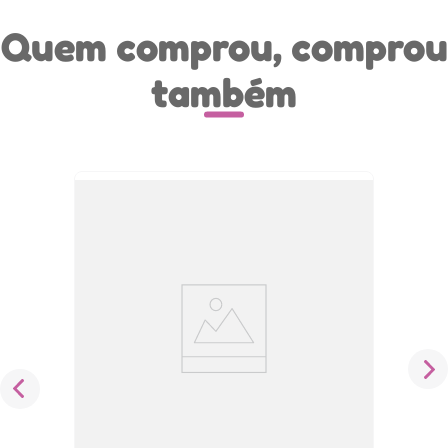
Quem comprou, comprou
também
Kit 2 Chupetas Bico Silicone Dia e
Noite Brilha no Escuro Lumina 6m+
Kuka