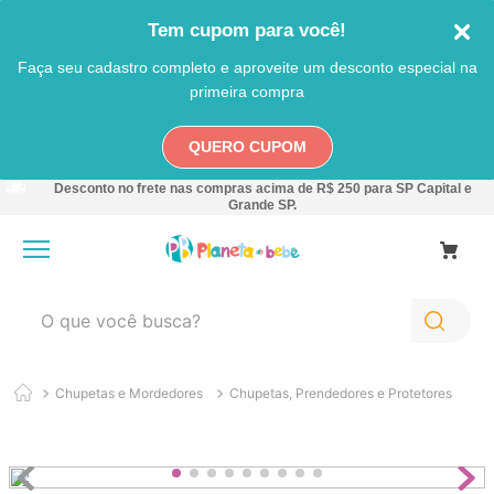
Tem cupom para você!
Faça seu cadastro completo e aproveite um desconto especial na
primeira compra
QUERO CUPOM
Desconto no frete nas compras acima de R$ 250 para SP Capital e
Grande SP.
O que você busca?
TERMOS MAIS BUSCADOS
Chupetas e Mordedores
Chupetas, Prendedores e Protetores
1
º
carro
2
º
banheira
3
º
pokemon