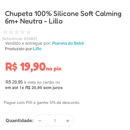
4
º
nuk
Chupeta 100% Silicone Soft Calming
5
º
chupeta
6m+ Neutra - Lillo
6
º
brinquedo banho
7
º
mamadeira
Referência
:
629801
Vendido e entregue por:
Planeta do Bebê
8
º
carrinho
Lillo
Produzido por:
9
º
carrinho bebe
R$
19
,
90
10
º
brinquedo
no pix
R$
20
,
95
em até
1
x
R$
20
,
95
sem juros
Pague com PIX e ganhe 5% de desconto.
－
＋
Quantidade